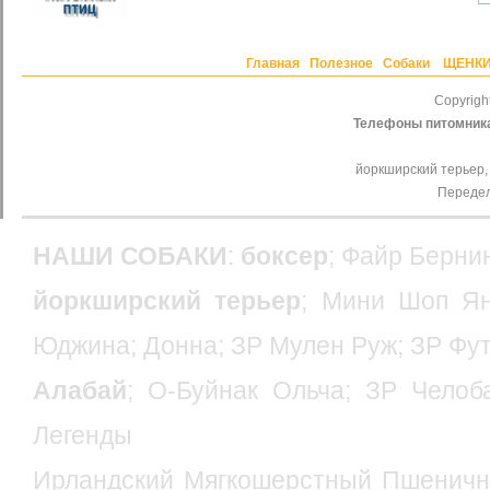
Главная
Полезное
Собаки
ЩЕНК
Copyrig
Телефоны питомник
йоркширский терьер,
Передел
НАШИ СОБАКИ
:
боксер
;
Файр Бернин
йоркширский терьер
;
Мини Шоп Ян
Юджина
;
Донна
;
ЗР Мулен Руж
;
ЗР Фу
Алабай
;
О-Буйнак Ольча
;
ЗР Челоб
Легенды
Ирландский Мягкошерстный Пшеничн