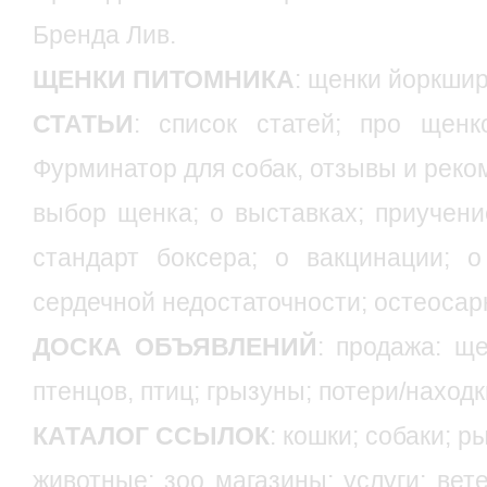
Бренда Лив
.
ЩЕНКИ ПИТОМНИКА
:
щенки йоркшир
СТАТЬИ
:
список статей
;
про щенк
Фурминатор для собак, отзывы и рек
выбор щенка
;
о выставках
;
приучени
стандарт боксера
;
о вакцинации
;
о
сердечной недостаточности
;
остеосар
ДОСКА ОБЪЯВЛЕНИЙ
:
продажа: ще
птенцов, птиц
;
грызуны
;
потери/находк
КАТАЛОГ ССЫЛОК
:
кошки
;
собаки
;
ры
животные
;
зоо магазины
;
услуги
;
вет