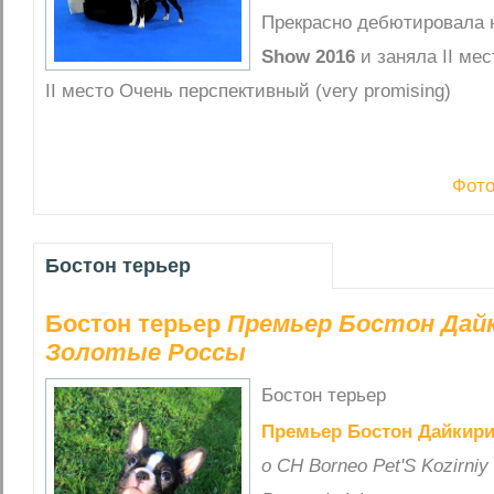
Прекрасно дебютировала
Show 2016
и заняла II мес
II место Очень перспективный (very promising)
Фото
Бостон терьер
Бостон терьер
Премьер Бостон Дай
Золотые Россы
Бостон терьер
Премьер Бостон Дайкир
о CH Borneo Pet'S Kozirniy